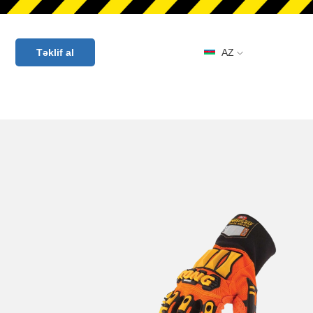
AZ
Təklif al