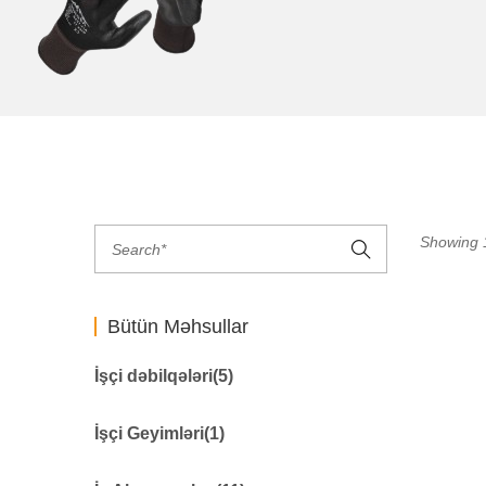
Showing 1
Bütün Məhsullar
İşçi dəbilqələri
(5)
Qaynaqçı Üçün
0
İşçi Geyimləri
(1)
Dəbilqə
48
Dəniz işləri üçün
0
işçi geyimi
276