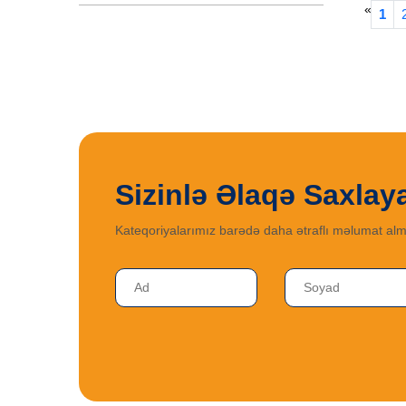
XALAT ŞALVAR
39
«
1
İŞÇİ XALATLARI
9
Sizinlə Əlaqə Saxlay
Kateqoriyalarımız barədə daha ətraflı məlumat alm