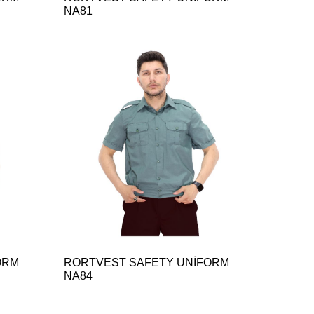
NA81
ORM
RORTVEST SAFETY UNİFORM
NA84