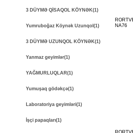
Yumruboğaz köynək
20
3 DÜYMƏ QİSAQOL KÖYNƏK
(1)
RORTV
3DÜYMƏ QISAQOL KÖYNƏK
18
NA76
Yumruboğaz Köynək Uzunqol
(1)
YUMRUBOĞAZ KÖYNƏK UZUNQOL
8
3 DÜYMƏ UZUNQOL KÖYNƏK
(1)
3DÜYMƏ UZUNQOL KÖYNƏK
11
Yanmaz geyimlər
(1)
Yanmaz geyimlər
8
YAĞMURLUQLAR
(1)
YAĞMURLUQLAR
16
Yumuşaq gödəkçə
(1)
Yumuşaq gödəkçə
10
Laboratoriya geyimləri
(1)
Laboratoriya geyimləri
5
İşçi papaqları
(1)
RORTV