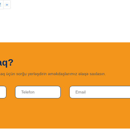
2
»
aq?
aq üçün sorğu yerləşdirin əməkdaşlarımız əlaqə saxlasın.