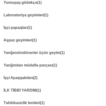
YAĞMURLUQLAR
16
Yumuşaq gödəkçə
(1)
Yumuşaq gödəkçə
10
Laboratoriya geyimləri
(1)
Laboratoriya geyimləri
5
İşçi papaqları
(1)
İşçi papaqları
40
Aşpaz geyimləri
(1)
Aşpaz geyimləri
6
Yanğınsöndürənlər üçün geyim
(1)
Yanğınsöndürənlər üçün geyim
15
Yanğından müdafiə parçası
(1)
Yanğından müdafiə parçası
7
İşçi Ayaqqabıları
(2)
İşçi Ayaqqabıları
39
İLK TİBBİ YARDIM
(1)
Rezin Işçi Çəkmələr
6
İLK TİBBİ YARDIM
21
Təhlükəsizlik lentləri
(1)