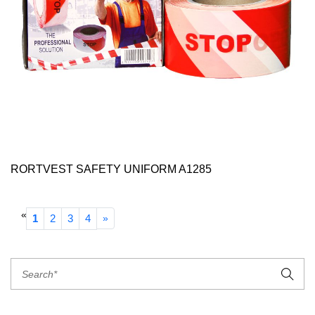
RORTVEST SAFETY UNIFORM A1285
«
1
2
3
4
»