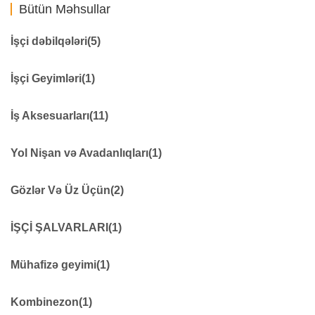
Bütün Məhsullar
İşçi dəbilqələri
(5)
Qaynaqçı Üçün
0
İşçi Geyimləri
(1)
Dəbilqə
48
Dəniz işləri üçün
0
işçi geyimi
276
İş Aksesuarları
(11)
Yanğınsöndürənlər üçün
0
İşçi Ayaqqabıları
0
Dielektrik məhsullar
11
Yol Nişan və Avadanlıqları
(1)
Qoruyucu dizliklər
7
Fənərlər
18
Yol təhlükəsizliyi avadanlıqları
279
Gözlər Və Üz Üçün
(2)
Səsdən qoruyucu vasitələr
14
Həyəcan siqnalı
9
İşçi eynəyi
41
İŞÇİ ŞALVARLARI
(1)
Xəbərdarlıq çubuğu
7
Göz qoruyucuları
8
Qıfıllar
21
İŞÇİ ŞALVARLARI
69
Mühafizə geyimi
(1)
Qaz silindrinin təhlükəsizlik kilidi
155
Qoruyucu elektrik kəmərləri
0
Mühafizə geyimi
22
Kombinezon
(1)
İlk yardım avadanlıqları
9