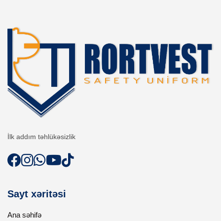
İlk addım təhlükəsizlik
Sayt xəritəsi
Ana səhifə