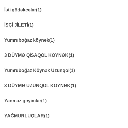
Siqnal fənərləri
38
işçi kombinezonu
66
İsti gödəkcələr
(1)
Kurtka
170
İŞÇİ JİLETİ
(1)
İşçi jiletləri
61
Yumruboğaz köynək
(1)
Yumruboğaz köynək
20
3 DÜYMƏ QİSAQOL KÖYNƏK
(1)
3DÜYMƏ QISAQOL KÖYNƏK
18
Yumruboğaz Köynək Uzunqol
(1)
YUMRUBOĞAZ KÖYNƏK UZUNQOL
8
3 DÜYMƏ UZUNQOL KÖYNƏK
(1)
3DÜYMƏ UZUNQOL KÖYNƏK
11
Yanmaz geyimlər
(1)
Yanmaz geyimlər
8
YAĞMURLUQLAR
(1)