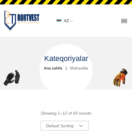
AZ
Kateqoriyalar
Məhsullar
Ana səhifə
Showing 1–12 of 60 results
Default Sorting