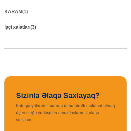
Lentlər
45
KARAM
(1)
KARAM
19
İşçi xalatları
(3)
0
XALAT ŞALVAR
39
İŞÇİ XALATLARI
9
Sizinlə Əlaqə Saxlayaq?
Kateqoriyalarımız barədə daha ətraflı məlumat almaq
üçün sorğu yerləşdirin əməkdaşlarımız əlaqə
saxlasın.