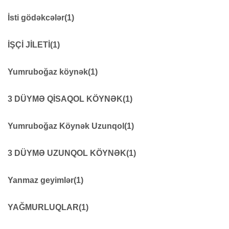
Siqnal fənərləri
38
işçi kombinezonu
66
İsti gödəkcələr
(1)
Kurtka
170
İŞÇİ JİLETİ
(1)
İşçi jiletləri
61
Yumruboğaz köynək
(1)
Yumruboğaz köynək
20
3 DÜYMƏ QİSAQOL KÖYNƏK
(1)
3DÜYMƏ QISAQOL KÖYNƏK
18
Yumruboğaz Köynək Uzunqol
(1)
YUMRUBOĞAZ KÖYNƏK UZUNQOL
8
3 DÜYMƏ UZUNQOL KÖYNƏK
(1)
3DÜYMƏ UZUNQOL KÖYNƏK
11
Yanmaz geyimlər
(1)
Yanmaz geyimlər
8
YAĞMURLUQLAR
(1)