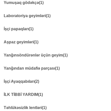
YAĞMURLUQLAR
16
Yumuşaq gödəkçə
(1)
Yumuşaq gödəkçə
10
Laboratoriya geyimləri
(1)
Laboratoriya geyimləri
5
İşçi papaqları
(1)
İşçi papaqları
40
Aşpaz geyimləri
(1)
Aşpaz geyimləri
6
Yanğınsöndürənlər üçün geyim
(1)
Yanğınsöndürənlər üçün geyim
15
Yanğından müdafiə parçası
(1)
Yanğından müdafiə parçası
7
İşçi Ayaqqabıları
(2)
İşçi Ayaqqabıları
39
İLK TİBBİ YARDIM
(1)
Rezin Işçi Çəkmələr
6
İLK TİBBİ YARDIM
21
Təhlükəsizlik lentləri
(1)