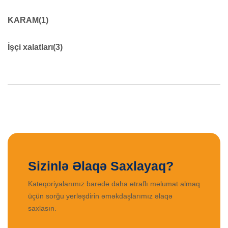
Lentlər
45
KARAM
(1)
KARAM
19
İşçi xalatları
(3)
0
XALAT ŞALVAR
39
İŞÇİ XALATLARI
9
Sizinlə Əlaqə Saxlayaq?
Kateqoriyalarımız barədə daha ətraflı məlumat almaq
üçün sorğu yerləşdirin əməkdaşlarımız əlaqə
saxlasın.