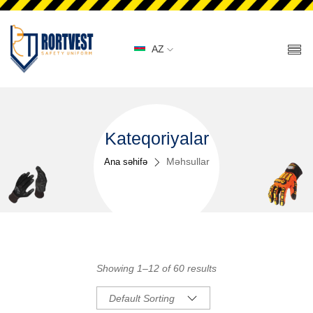
AZ
Kateqoriyalar
Məhsullar
Ana səhifə
Showing 1–12 of 60 results
Default Sorting