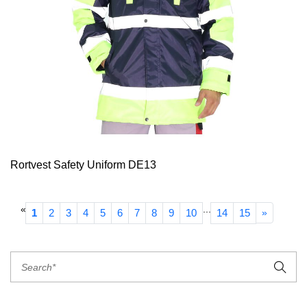
Rortvest Safety Uniform DE13
«
...
1
2
3
4
5
6
7
8
9
10
14
15
»