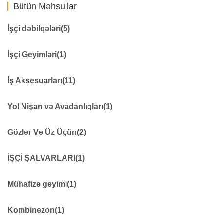
Bütün Məhsullar
İşçi dəbilqələri
(5)
Qaynaqçı Üçün
0
İşçi Geyimləri
(1)
Dəbilqə
48
Dəniz işləri üçün
0
işçi geyimi
276
İş Aksesuarları
(11)
Yanğınsöndürənlər üçün
0
İşçi Ayaqqabıları
0
Dielektrik məhsullar
11
Yol Nişan və Avadanlıqları
(1)
Qoruyucu dizliklər
7
Fənərlər
18
Yol təhlükəsizliyi avadanlıqları
279
Gözlər Və Üz Üçün
(2)
Səsdən qoruyucu vasitələr
14
Həyəcan siqnalı
9
İşçi eynəyi
41
İŞÇİ ŞALVARLARI
(1)
Xəbərdarlıq çubuğu
7
Göz qoruyucuları
8
Qıfıllar
21
İŞÇİ ŞALVARLARI
69
Mühafizə geyimi
(1)
Qaz silindrinin təhlükəsizlik kilidi
155
Qoruyucu elektrik kəmərləri
0
Mühafizə geyimi
22
Kombinezon
(1)
İlk yardım avadanlıqları
9