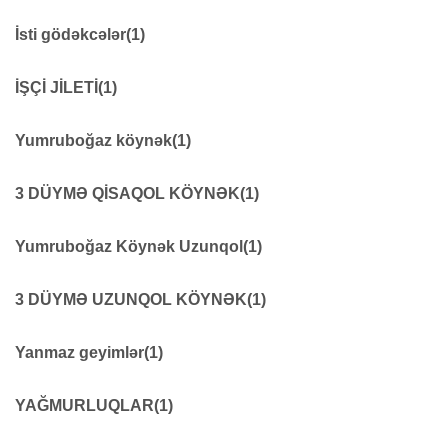
Siqnal fənərləri
38
işçi kombinezonu
66
İsti gödəkcələr
(1)
Kurtka
170
İŞÇİ JİLETİ
(1)
İşçi jiletləri
61
Yumruboğaz köynək
(1)
Yumruboğaz köynək
20
3 DÜYMƏ QİSAQOL KÖYNƏK
(1)
3DÜYMƏ QISAQOL KÖYNƏK
18
Yumruboğaz Köynək Uzunqol
(1)
YUMRUBOĞAZ KÖYNƏK UZUNQOL
8
3 DÜYMƏ UZUNQOL KÖYNƏK
(1)
3DÜYMƏ UZUNQOL KÖYNƏK
11
Yanmaz geyimlər
(1)
Yanmaz geyimlər
8
YAĞMURLUQLAR
(1)