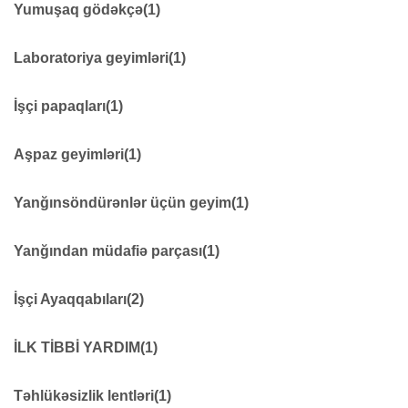
YAĞMURLUQLAR
16
Yumuşaq gödəkçə
(1)
Yumuşaq gödəkçə
10
Laboratoriya geyimləri
(1)
Laboratoriya geyimləri
5
İşçi papaqları
(1)
İşçi papaqları
40
Aşpaz geyimləri
(1)
Aşpaz geyimləri
6
Yanğınsöndürənlər üçün geyim
(1)
Yanğınsöndürənlər üçün geyim
15
Yanğından müdafiə parçası
(1)
Yanğından müdafiə parçası
7
İşçi Ayaqqabıları
(2)
İşçi Ayaqqabıları
39
İLK TİBBİ YARDIM
(1)
Rezin Işçi Çəkmələr
6
İLK TİBBİ YARDIM
21
Təhlükəsizlik lentləri
(1)