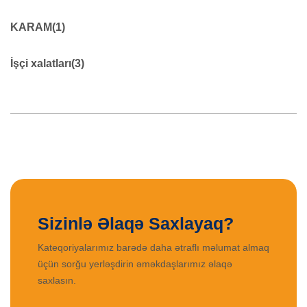
Lentlər
45
KARAM
(1)
KARAM
19
İşçi xalatları
(3)
0
XALAT ŞALVAR
39
İŞÇİ XALATLARI
9
Sizinlə Əlaqə Saxlayaq?
Kateqoriyalarımız barədə daha ətraflı məlumat almaq
üçün sorğu yerləşdirin əməkdaşlarımız əlaqə
saxlasın.