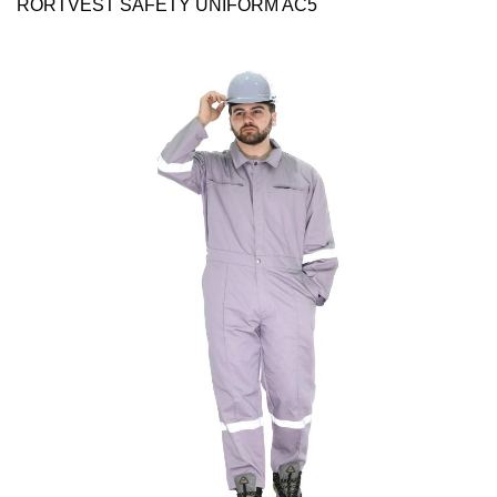
RORTVEST SAFETY UNİFORM AC5