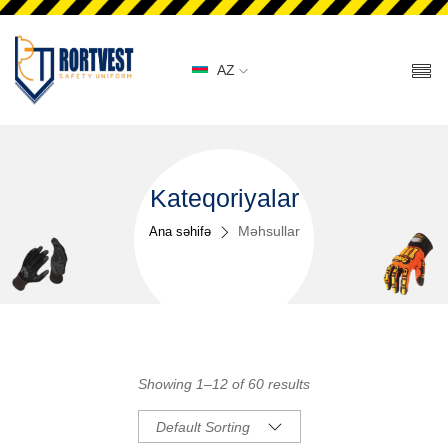
AZ
Kateqoriyalar
Məhsullar
Ana səhifə
Showing 1–12 of 60 results
Default Sorting