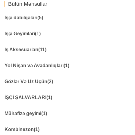
Bütün Məhsullar
İşçi dəbilqələri
(5)
Qaynaqçı Üçün
0
İşçi Geyimləri
(1)
Dəbilqə
48
Dəniz işləri üçün
0
işçi geyimi
276
İş Aksesuarları
(11)
Yanğınsöndürənlər üçün
0
İşçi Ayaqqabıları
0
Dielektrik məhsullar
11
Yol Nişan və Avadanlıqları
(1)
Qoruyucu dizliklər
7
Fənərlər
18
Yol təhlükəsizliyi avadanlıqları
279
Gözlər Və Üz Üçün
(2)
Səsdən qoruyucu vasitələr
14
Həyəcan siqnalı
9
İşçi eynəyi
41
İŞÇİ ŞALVARLARI
(1)
Xəbərdarlıq çubuğu
7
Göz qoruyucuları
8
Qıfıllar
21
İŞÇİ ŞALVARLARI
69
Mühafizə geyimi
(1)
Qaz silindrinin təhlükəsizlik kilidi
155
Qoruyucu elektrik kəmərləri
0
Mühafizə geyimi
22
Kombinezon
(1)
İlk yardım avadanlıqları
9