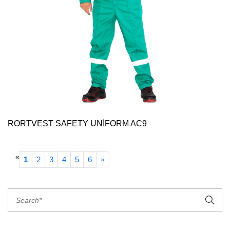
RORTVEST SAFETY UNİFORM AC9
«
1
2
3
4
5
6
»