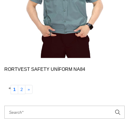
RORTVEST SAFETY UNİFORM NA84
«
1
2
»