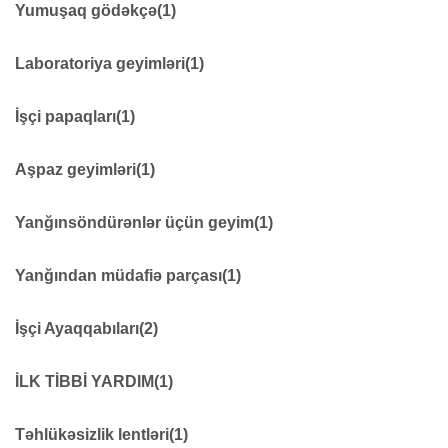
YAĞMURLUQLAR
16
Yumuşaq gödəkçə
(1)
Yumuşaq gödəkçə
10
Laboratoriya geyimləri
(1)
Laboratoriya geyimləri
5
İşçi papaqları
(1)
İşçi papaqları
40
Aşpaz geyimləri
(1)
Aşpaz geyimləri
6
Yanğınsöndürənlər üçün geyim
(1)
Yanğınsöndürənlər üçün geyim
15
Yanğından müdafiə parçası
(1)
Yanğından müdafiə parçası
7
İşçi Ayaqqabıları
(2)
İşçi Ayaqqabıları
39
İLK TİBBİ YARDIM
(1)
Rezin Işçi Çəkmələr
6
İLK TİBBİ YARDIM
21
Təhlükəsizlik lentləri
(1)