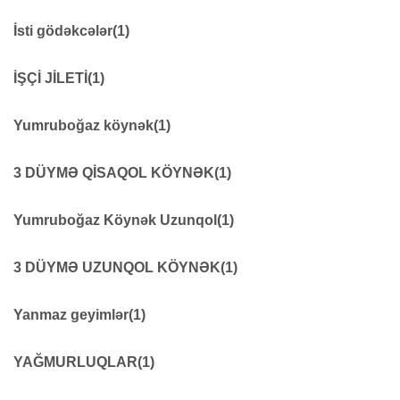
Siqnal fənərləri
38
işçi kombinezonu
66
İsti gödəkcələr
(1)
Kurtka
170
İŞÇİ JİLETİ
(1)
İşçi jiletləri
61
Yumruboğaz köynək
(1)
Yumruboğaz köynək
20
3 DÜYMƏ QİSAQOL KÖYNƏK
(1)
3DÜYMƏ QISAQOL KÖYNƏK
18
Yumruboğaz Köynək Uzunqol
(1)
YUMRUBOĞAZ KÖYNƏK UZUNQOL
8
3 DÜYMƏ UZUNQOL KÖYNƏK
(1)
3DÜYMƏ UZUNQOL KÖYNƏK
11
Yanmaz geyimlər
(1)
Yanmaz geyimlər
8
YAĞMURLUQLAR
(1)