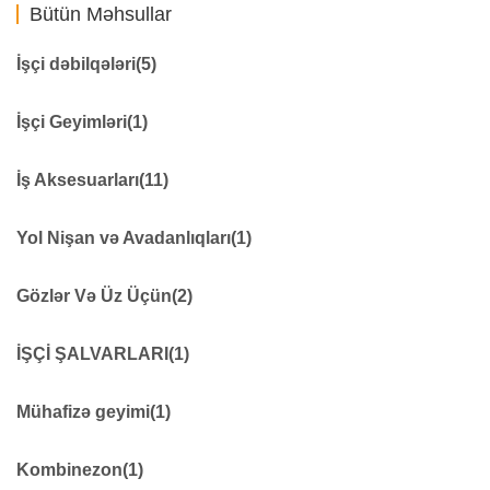
Bütün Məhsullar
İşçi dəbilqələri
(5)
Qaynaqçı Üçün
0
İşçi Geyimləri
(1)
Dəbilqə
48
Dəniz işləri üçün
0
işçi geyimi
276
İş Aksesuarları
(11)
Yanğınsöndürənlər üçün
0
İşçi Ayaqqabıları
0
Dielektrik məhsullar
11
Yol Nişan və Avadanlıqları
(1)
Qoruyucu dizliklər
7
Fənərlər
18
Yol təhlükəsizliyi avadanlıqları
279
Gözlər Və Üz Üçün
(2)
Səsdən qoruyucu vasitələr
14
Həyəcan siqnalı
9
İşçi eynəyi
41
İŞÇİ ŞALVARLARI
(1)
Xəbərdarlıq çubuğu
7
Göz qoruyucuları
8
Qıfıllar
21
İŞÇİ ŞALVARLARI
69
Mühafizə geyimi
(1)
Qaz silindrinin təhlükəsizlik kilidi
155
Qoruyucu elektrik kəmərləri
0
Mühafizə geyimi
22
Kombinezon
(1)
İlk yardım avadanlıqları
9