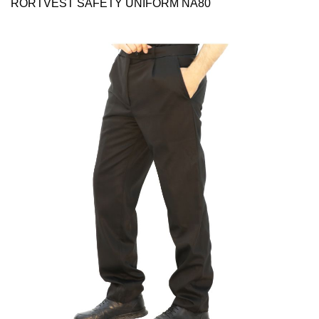
RORTVEST SAFETY UNİFORM NA80