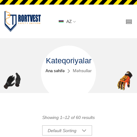
AZ
Kateqoriyalar
Məhsullar
Ana səhifə
Showing 1–12 of 60 results
Default Sorting