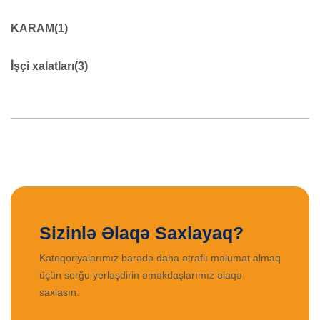
Lentlər
45
KARAM
(1)
KARAM
19
İşçi xalatları
(3)
0
XALAT ŞALVAR
39
İŞÇİ XALATLARI
9
Sizinlə Əlaqə Saxlayaq?
Kateqoriyalarımız barədə daha ətraflı məlumat almaq
üçün sorğu yerləşdirin əməkdaşlarımız əlaqə
saxlasın.