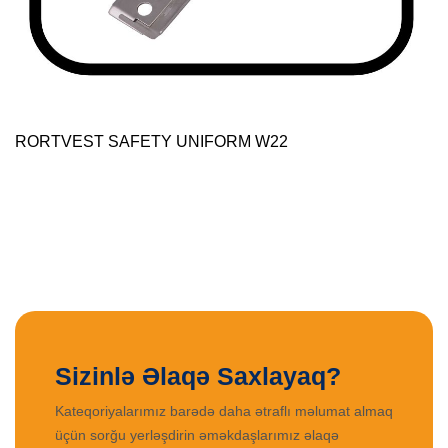
RORTVEST SAFETY UNIFORM W22
Sizinlə Əlaqə Saxlayaq?
Kateqoriyalarımız barədə daha ətraflı məlumat almaq
üçün sorğu yerləşdirin əməkdaşlarımız əlaqə