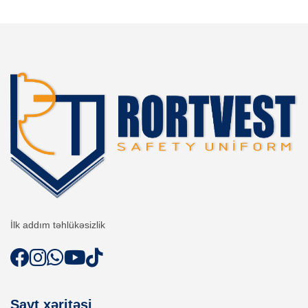
İlk addım təhlükəsizlik
Sayt xəritəsi