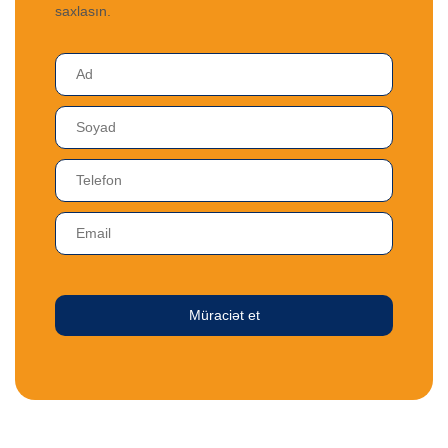
saxlasın.
Müraciət et